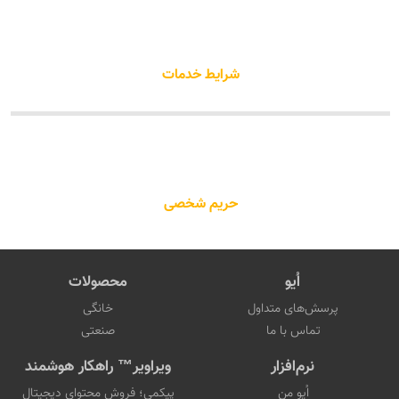
شرایط خدمات
حریم شخصی
اُیو
محصولات
پرسش‌های متداول
خانگی
تماس با ما
صنعتی
نرم‌افزار
ویراویر™ راهکار هوشمند
اُیو من
پیکمی؛ فروش محتوای دیجیتال