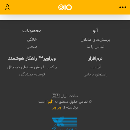
ورود
اُیو
محصولات
پرسش‌های متداول
خانگی
تماس با ما
صنعتی
نرم‌افزار
ویراویر™ راهکار هوشمند
اُیو من
پیکمی؛ فروش محتوای دیجیتال
راهنمای برپایی
توسعه دهندگان
ساخت ایران 🇮🇷
© تمامی حقوق متعلق به "
اُیو
" است
برخاسته از
ویراویر